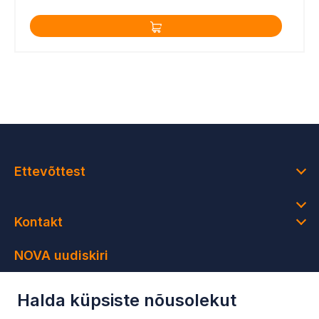
Ettevõttest
Kontakt
NOVA uudiskiri
Saa osa värsketest uudistest ning ainult uudiskirja
Halda küpsiste nõusolekut
saajatele mõeldud sooduspakkumistest