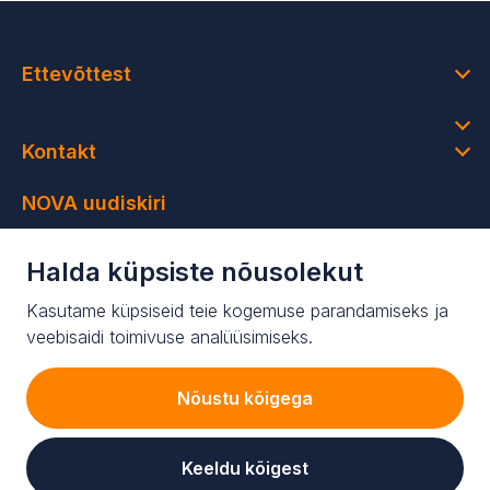
Ettevõttest
Kontakt
NOVA uudiskiri
Saa osa värsketest uudistest ning ainult uudiskirja
Halda küpsiste nõusolekut
saajatele mõeldud sooduspakkumistest
Kasutame küpsiseid teie kogemuse parandamiseks ja
Liituge meie uudiskirjaga!
veebisaidi toimivuse analüüsimiseks.
Nõustu kõigega
Keeldu kõigest