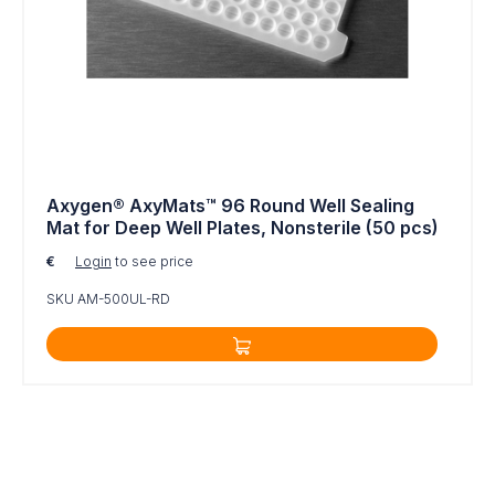
Axygen® AxyMats™ 96 Round Well Sealing
Mat for Deep Well Plates, Nonsterile (50 pcs)
€
Login
to see price
SKU AM-500UL-RD