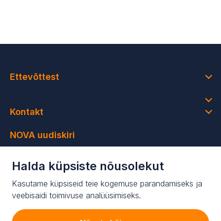
Ettevõttest
Kontakt
NOVA uudiskiri
Saa osa värsketest uudistest ning ainult uudiskirja
Halda küpsiste nõusolekut
saajatele mõeldud sooduspakkumistest
Kasutame küpsiseid teie kogemuse parandamiseks ja
Liituge meie uudiskirjaga!
veebisaidi toimivuse analüüsimiseks.