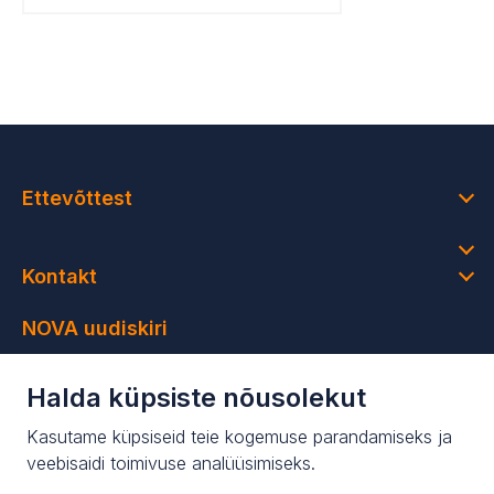
Ettevõttest
Kontakt
NOVA uudiskiri
Saa osa värsketest uudistest ning ainult uudiskirja
Halda küpsiste nõusolekut
saajatele mõeldud sooduspakkumistest
Kasutame küpsiseid teie kogemuse parandamiseks ja
Liituge meie uudiskirjaga!
veebisaidi toimivuse analüüsimiseks.