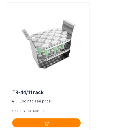
TR-44/11 rack
€
Login
to see price
SKU BS-010406-JK