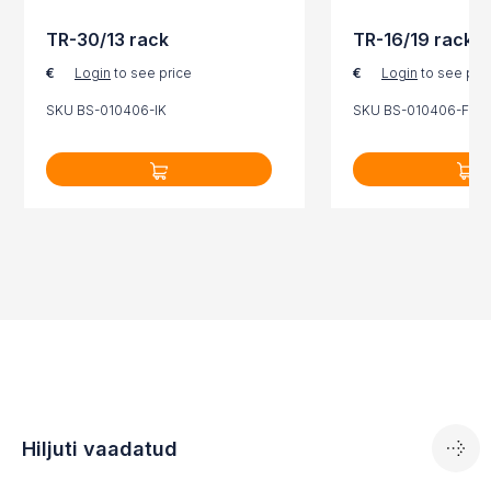
TR-30/13 rack
TR-16/19 rack
€
Login
to see price
€
Login
to see pri
SKU BS-010406-IK
SKU BS-010406-FK
Hiljuti vaadatud